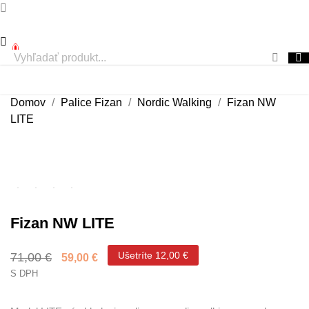
0
Domov
Palice Fizan
Nordic Walking
Fizan NW
LITE
Fizan NW LITE
Ušetríte 12,00 €
71,00 €
59,00 €
S DPH