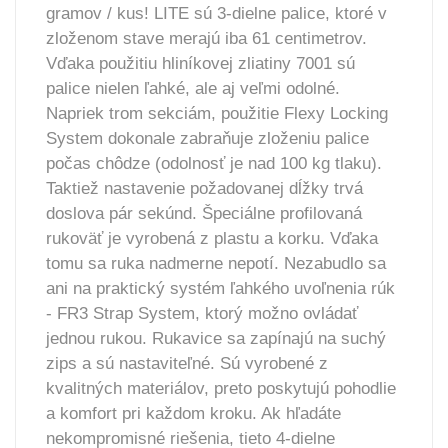
gramov / kus! LITE sú 3-dielne palice, ktoré v
zloženom stave merajú iba 61 centimetrov.
Vďaka použitiu hliníkovej zliatiny 7001 sú
palice nielen ľahké, ale aj veľmi odolné.
Napriek trom sekciám, použitie Flexy Locking
System dokonale zabraňuje zloženiu palice
počas chôdze (odolnosť je nad 100 kg tlaku).
Taktiež nastavenie požadovanej dĺžky trvá
doslova pár sekúnd. Špeciálne profilovaná
rukoväť je vyrobená z plastu a korku. Vďaka
tomu sa ruka nadmerne nepotí. Nezabudlo sa
ani na praktický systém ľahkého uvoľnenia rúk
- FR3 Strap System, ktorý možno ovládať
jednou rukou. Rukavice sa zapínajú na suchý
zips a sú nastaviteľné. Sú vyrobené z
kvalitných materiálov, preto poskytujú pohodlie
a komfort pri každom kroku. Ak hľadáte
nekompromisné riešenia, tieto 4-dielne