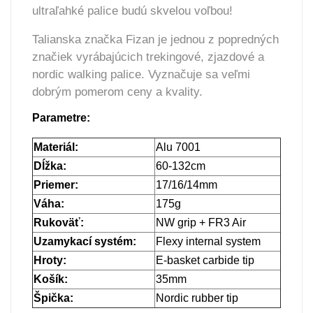
ultraľahké palice budú skvelou voľbou!
Talianska značka Fizan je jednou z popredných
značiek vyrábajúcich trekingové, zjazdové a
nordic walking palice. Vyznačuje sa veľmi
dobrým pomerom ceny a kvality.
Parametre:
Materiál:
Alu 7001
Dĺžka:
60-132cm
Priemer:
17/16/14mm
Váha:
175g
Rukoväť:
NW grip + FR3 Air
Uzamykací systém:
Flexy internal system
Hroty:
E-basket carbide tip
Košík:
35mm
Špička:
Nordic rubber tip