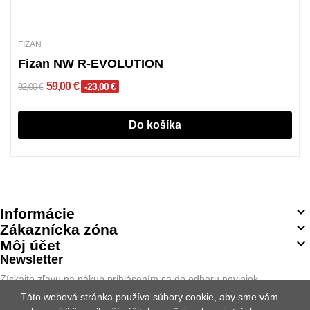
FIZAN
Fizan NW R-EVOLUTION
59,00 €
-23,00 €
82,00 €
Do košíka

Informácie

Zákaznícka zóna

Môj účet
Newsletter
Získajte zľavu na nákup prihlásením sa do odberu noviniek.
Táto webová stránka používa súbory cookie, aby sme vám