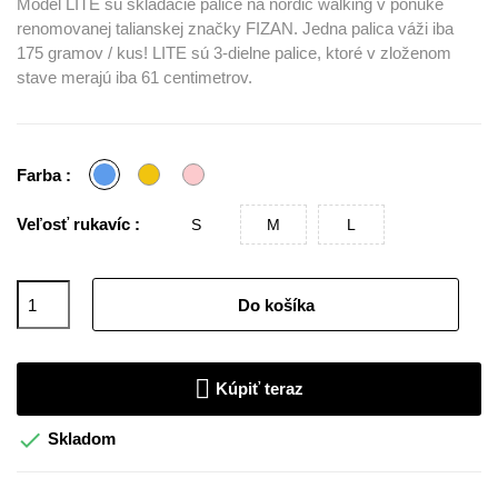
Model LITE sú skladacie palice na nordic walking v ponuke
renomovanej talianskej značky FIZAN. Jedna palica váži iba
175 gramov / kus! LITE sú 3-dielne palice, ktoré v zloženom
stave merajú iba 61 centimetrov.
Modrá
Žltá
Ružová
Farba :
Veľosť rukavíc :
S
M
L
Do košíka
Kúpiť teraz

Skladom