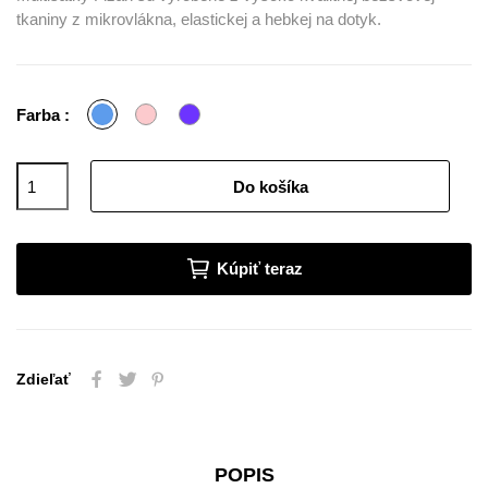
tkaniny z mikrovlákna, elastickej a hebkej na dotyk.
Modrá
Ružová
Fialová
Farba :
Do košíka
Kúpiť teraz
Zdieľať
POPIS