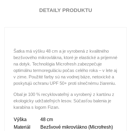
DETAILY PRODUKTU
Šatka
má
výšku
48
cm
a
je
vyrobená
z
kvalitného
bezšvového
mikrovlákna,
ktoré
je
elastické
a
príjemné
na
dotyk.
Technológia
Microfresh
zabezpečuje
optimálnu
termoreguláciu
počas
celého
roka –
v
lete
aj
v
zime.
Použité
farby
sú
na
vodnej
báze,
netoxické
a
poskytujú
ochranu
UPF
50+
proti
slnečnému
žiareniu.
Obal
je
100 %
recyklovateľný
a
vyrobený
z
kartónu
z
ekologicky
udržateľných
lesov.
Súčasťou
balenia
je
karabína
s
logom
Fizan.
Výška
48
cm
Materiál
Bezšvové
mikrovlákno (
Microfresh)