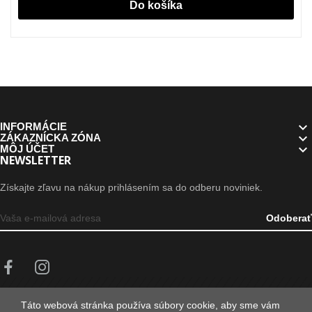
Do košíka

INFORMÁCIE

ZÁKAZNÍCKA ZÓNA

MÔJ ÚČET
NEWSLETTER
Získajte zľavu na nákup prihlásením sa do odberu noviniek.
Odoberať
+421 905 156 428
| ✉ zipsport@zipsport.sk
Táto webová stránka používa súbory cookie, aby sme vám